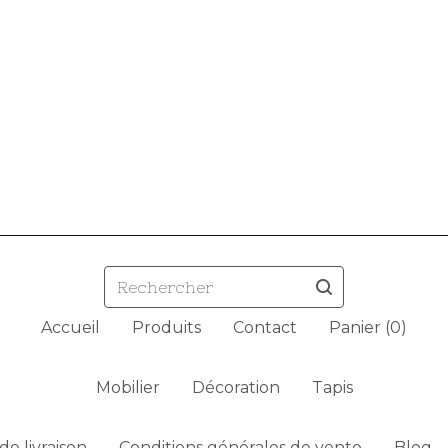
Rechercher
Accueil
Produits
Contact
Panier (
0
)
Mobilier
Décoration
Tapis
de livraison
Conditions générales de vente
Blog