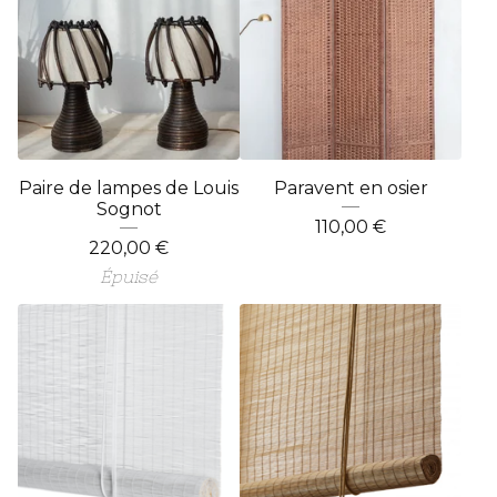
Paire de lampes de Louis
Paravent en osier
Sognot
110,00
€
220,00
€
Épuisé