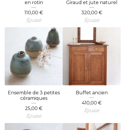
en rotin
Giraud et jute naturel
110,00
€
320,00
€
Épuisé
Épuisé
Ensemble de 3 petites
Buffet ancien
céramiques
410,00
€
25,00
€
Épuisé
Épuisé