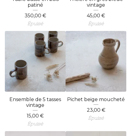
patiné
vintage
350,00
€
45,00
€
Épuisé
Épuisé
Ensemble de 5 tasses
Pichet beige moucheté
vintage
23,00
€
15,00
€
Épuisé
Épuisé