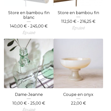
Store en bambou fin
Store en bambou fin
blanc
112,50
€
- 216,25
€
140,00
€
- 245,00
€
Épuisé
Épuisé
Dame-Jeanne
Coupe en onyx
10,00
€
- 25,00
€
22,00
€
Épuisé