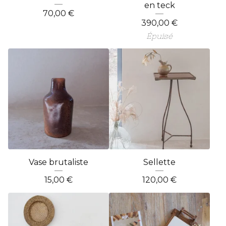
en teck
70,00
€
390,00
€
Épuisé
Vase brutaliste
Sellette
15,00
€
120,00
€