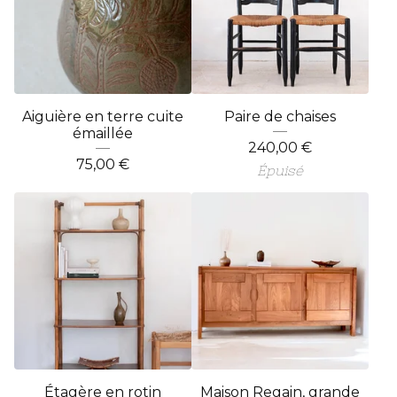
Aiguière en terre cuite
Paire de chaises
émaillée
240,00
€
75,00
€
Épuisé
Étagère en rotin
Maison Regain, grande