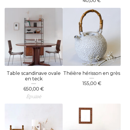
40,00
€
Table scandinave ovale
Théière hérisson en grès
en teck
155,00
€
650,00
€
Épuisé