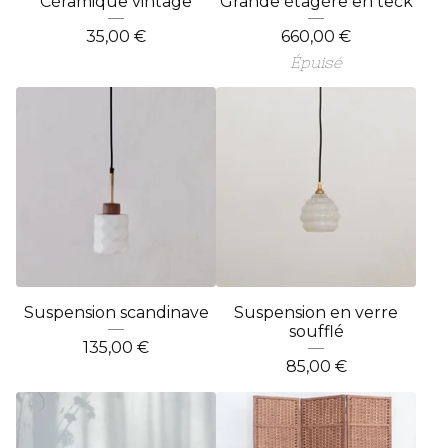
Céramique vintage
Grande étagère en teck
35,00
€
660,00
€
Épuisé
Suspension scandinave
Suspension en verre
soufflé
135,00
€
85,00
€