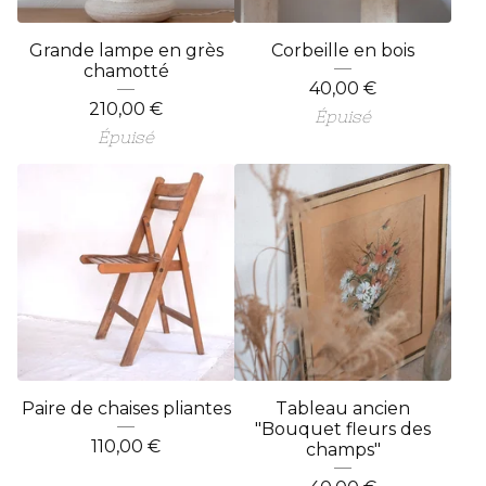
Grande lampe en grès
Corbeille en bois
chamotté
40,00
€
210,00
€
Épuisé
Épuisé
Paire de chaises pliantes
Tableau ancien
"Bouquet fleurs des
110,00
€
champs"