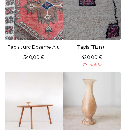
Tapis turc Doseme Alti
Tapis "Tiznit"
340,00
€
420,00
€
En solde