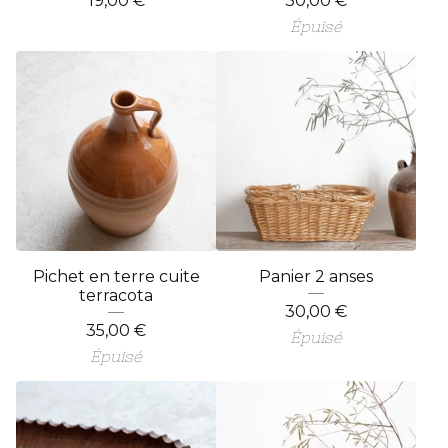
19,00
€
30,00
€
Épuisé
Pichet en terre cuite
Panier 2 anses
terracota
30,00
€
35,00
€
Épuisé
Épuisé