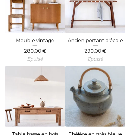
Meuble vintage
Ancien portant d'école
280,00
€
290,00
€
Épuisé
Épuisé
Table basse en bois
Théière en grès bleue