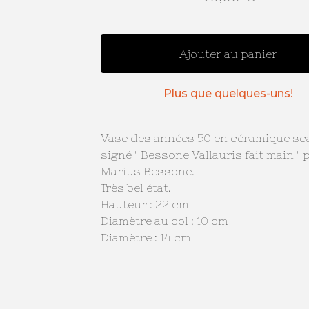
Ajouter au panier
Plus que quelques-uns!
Vase des années 50 en céramique sca
signé " Bessone Vallauris fait main " 
Marius Bessone.
Très bel état.
Hauteur : 22 cm
Diamètre au col : 10 cm
Diamètre : 14 cm