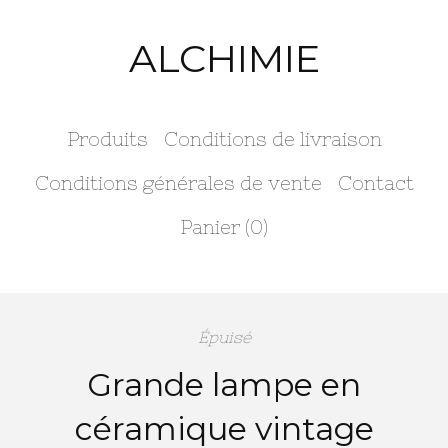
ALCHIMIE
Produits
Conditions de livraison
Conditions générales de vente
Contact
Panier (
0
)
Épuisé
Grande lampe en
céramique vintage