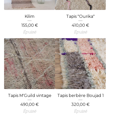
Kilim
Tapis "Ourika"
155,00
€
410,00
€
Épuisé
Épuisé
Tapis M'Guild vintage
Tapis berbère Boujad 1
490,00
€
320,00
€
Épuisé
Épuisé