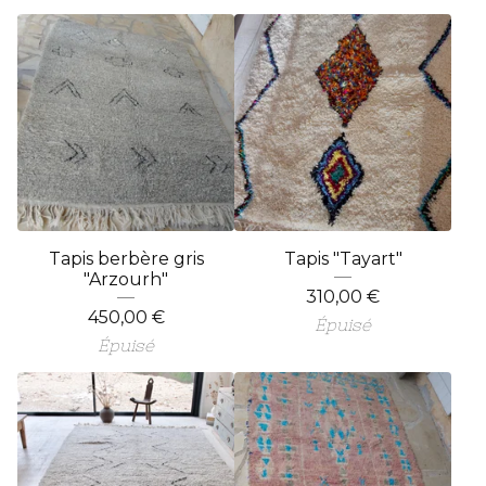
Tapis berbère gris
Tapis "Tayart"
"Arzourh"
310,00
€
450,00
€
Épuisé
Épuisé