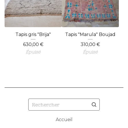
Tapis gris "Brija"
Tapis "Marula" Boujad
630,00
€
310,00
€
Épuisé
Épuisé
Rechercher
Accueil