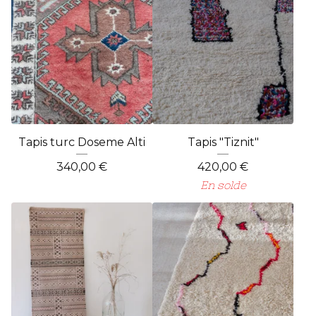
Tapis turc Doseme Alti
Tapis "Tiznit"
340,00
€
420,00
€
En solde