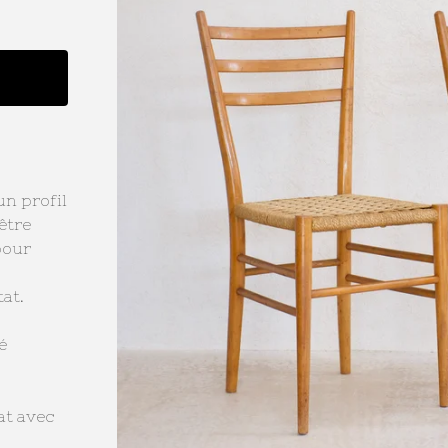
un profil
être
pour
at.
é
at avec