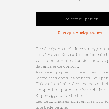
Ajouter au panier
Plus que quelques-uns!
Ces 2 élégantes chaises vintage ont 
très fin avec des cadres en bois de h
verni couleur miel. Dossier incurvé 
davantage de confort.
Assise en papier corde en très bon ét
Fabriquées dans les années 1950 par
Chiavari, en Italie. Ces chaises ont ét
l'inspiration pour la célèbre chaise
Superleggera de Gio Ponti.
Les deux chaises sont en très bon ét
une belle patine.