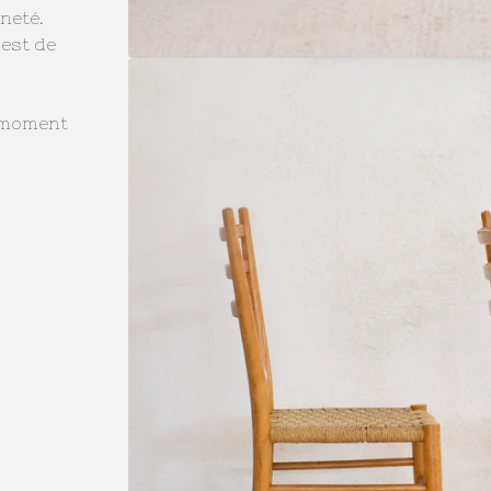
neté.
 est de
 moment