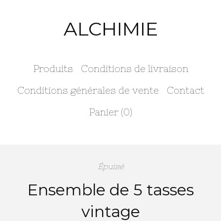
ALCHIMIE
Produits
Conditions de livraison
Conditions générales de vente
Contact
Panier (
0
)
Épuisé
Ensemble de 5 tasses
vintage