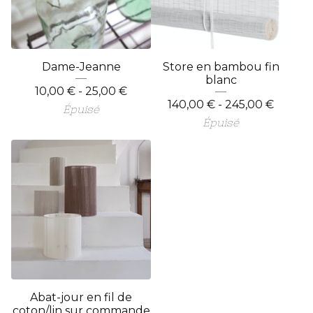
Dame-Jeanne
Store en bambou fin
blanc
10,00
€
- 25,00
€
140,00
€
- 245,00
€
Épuisé
Épuisé
Abat-jour en fil de
coton/lin sur commande