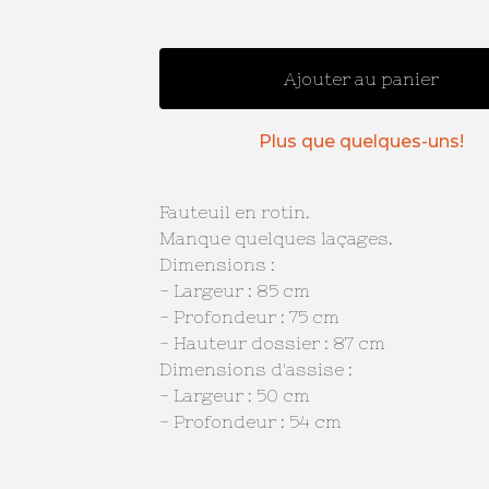
Ajouter au panier
Plus que quelques-uns!
Fauteuil en rotin.
Manque quelques laçages.
Dimensions :
- Largeur : 85 cm
- Profondeur : 75 cm
- Hauteur dossier : 87 cm
Dimensions d'assise :
- Largeur : 50 cm
- Profondeur : 54 cm