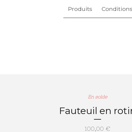
Produits
Conditions
En solde
Fauteuil en roti
100,00
€