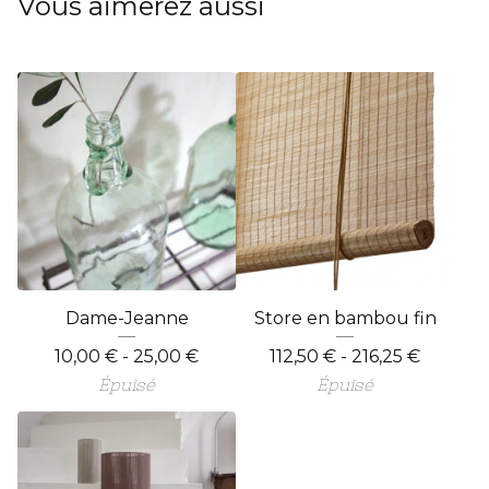
Vous aimerez aussi
Dame-Jeanne
Store en bambou fin
10,00
€
- 25,00
€
112,50
€
- 216,25
€
Épuisé
Épuisé