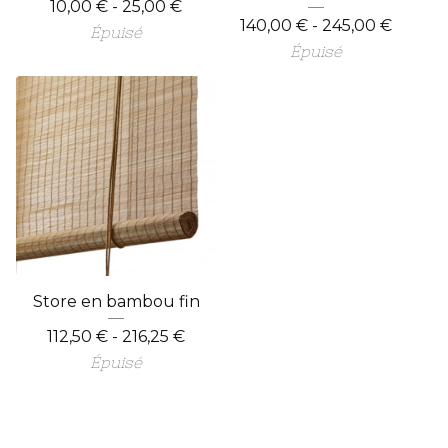
10,00
€
- 25,00
€
140,00
€
- 245,00
€
Épuisé
Épuisé
Store en bambou fin
112,50
€
- 216,25
€
Épuisé