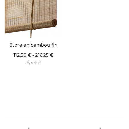
Store en bambou fin
112,50
€
- 216,25
€
Épuisé