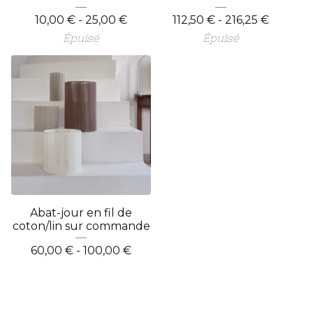
10,00
€
- 25,00
€
112,50
€
- 216,25
€
Épuisé
Épuisé
Abat-jour en fil de
coton/lin sur commande
60,00
€
- 100,00
€