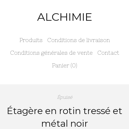
ALCHIMIE
Produits
Conditions de livraison
Conditions générales de vente
Contact
Panier (
0
)
Épuisé
Étagère en rotin tressé et
métal noir