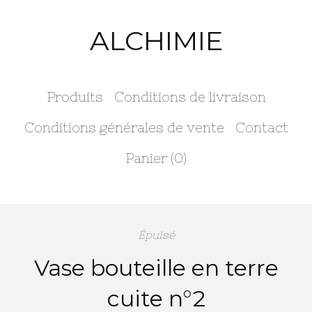
ALCHIMIE
Produits
Conditions de livraison
Conditions générales de vente
Contact
Panier (
0
)
Épuisé
Vase bouteille en terre
cuite n°2